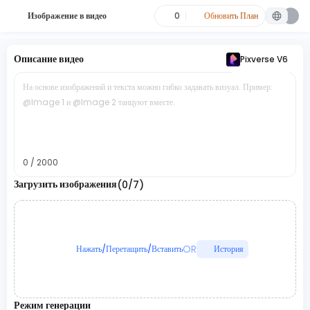
Изображение в видео
0
Обновить План
Описание видео
Pixverse V6
На основе изображений и текста можно гибко задавать визуал. Пример:
@Image 1 и @Image 2 танцуют вместе.
0 / 2000
Загрузить изображения
(0/7)
OR
Нажать/Перетащить/Вставить
История
Режим генерации