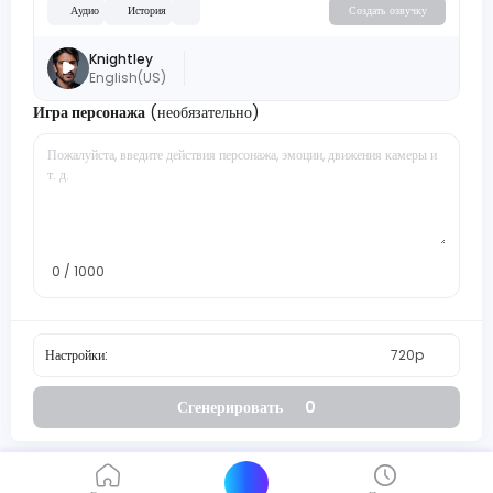
Аудио
История
Создать озвучку
Knightley
English(US)
Игра персонажа
(необязательно)
0 / 1000
Настройки:
720p
Сгенерировать
0