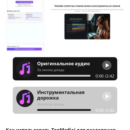
Оригинальное аудио
За окном дождь
0:00
/2:42
Инструментальная
дорожка
За окном дождь
0:00
/2:42
Как использовать TopMediai для разделения