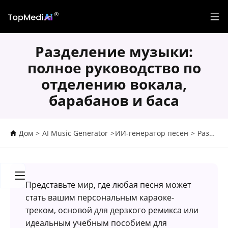
Разделение музыки:
полное руководство по
отделению вокала,
барабанов и баса
Дом
>
AI Music Generator
>
ИИ-генератор песен
>
Разделение музыки: полное руководство по отделению вокала, барабанов и баса
Представьте мир, где любая песня может
стать вашим персональным караоке-
треком, основой для дерзкого ремикса или
идеальным учебным пособием для