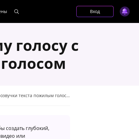
ены
Вход
у голосу с
 голосом
озвучки текста пожилым голосом
бы создать глубокий,
 видео или