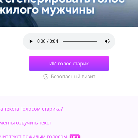
ИИ голос старик
Безопасный визит
ка текста голосом старика?
ументы озвучить текст
учит текст пожилым голосом