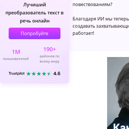
повествованиям?
Лучиший
преобразователь текст в
Благодаря ИИ мы тепер
речь онлайн
создавать захватывающие
работает!
Попробуйте
190+
1M
районов по
пользователей
всему миру