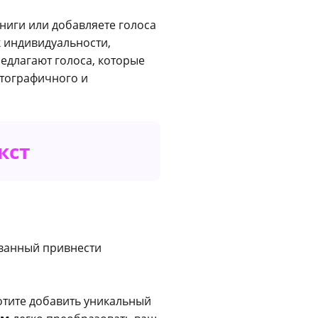
книги или добавляете голоса
к индивидуальности,
едлагают голоса, которые
атографичного и
кст
званный привнести
хотите добавить уникальный