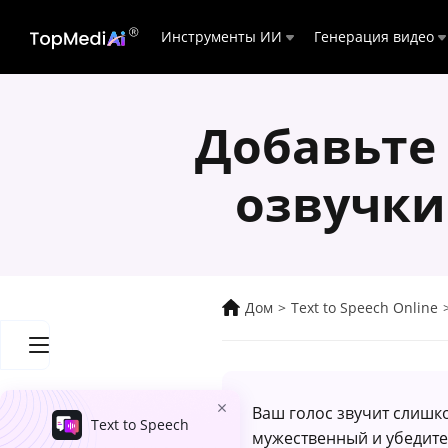
Инструменты ИИ
Генерация видео
Добавьте 
озвучки
Дом
>
Text to Speech Online
Ваш голос звучит слиш
Text to Speech
мужественный и убедите