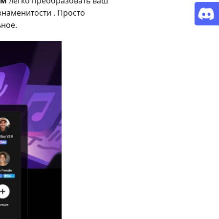
ом
легко преобразовать ваш
знаменитости . Просто
ьное.