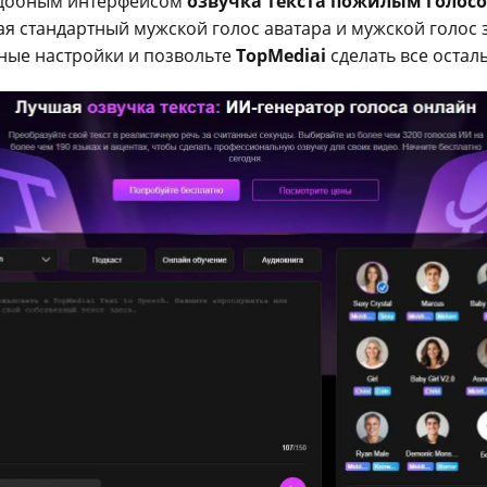
 удобным интерфейсом
озвучка текста пожилым голос
чая стандартный мужской голос аватара и мужской голос 
жные настройки и позвольте
TopMediai
сделать все остал