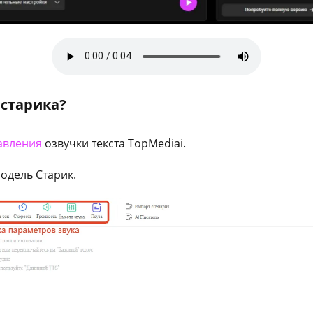
 старика?
авления
озвучки текста TopMediai.
одель Старик.