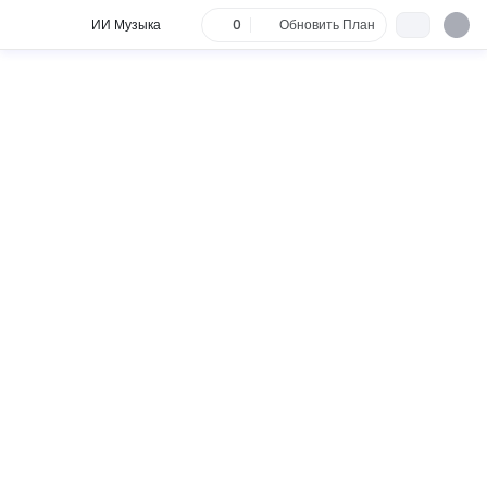
ИИ Музыка
0
Обновить План