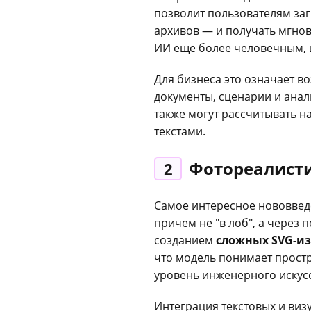
позволит пользователям за
архивов — и получать мгно
ИИ еще более человечным, и
Для бизнеса это означает в
документы, сценарии и ана
также могут рассчитывать н
текстами.
Фотореалист
2
Самое интересное нововведе
причем не "в лоб", а через
созданием
сложных SVG-и
что модель понимает прост
уровень инженерного искусс
Интеграция текстовых и виз