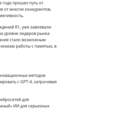
а года прошел путь от
е от многих конкурентов,
ективность.
дений R1, уже завоевали
на уровне лидеров рынка
етание стало возможным
анизмам работы с памятью, в
нновационных методов
ировать с GPT-4, затрачивая
ейросетей для
умный» ИИ для серьезных