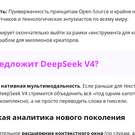
ть:
Приверженность принципам Open-Source и крайне ни
чиков и технологических энтузиастов по всему миру.
ирует окончательно выйти за рамки «инструмента для ко
хабом для миллионов креаторов.
редложит DeepSeek V4?
т
нативная мультимодальность
. Если раньше для текс
DeepSeek V4 стремится объединить всё «под одним капото
комплексно, а не просто переводить слова в пиксели.
окая аналитика нового поколения
чительное
расширение контекстного окна
(по слухам, 