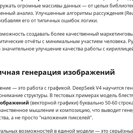
гружать огромные массивы данных — от целых библиоте
венный анализ. Улучшенные алгоритмы рассуждения (Rea
збавляя его от типичных ошибок логики.
озможность создавать более качественный маркетинговы
литические отчёты с минимальным участием человека. Р
а значительное улучшение качества работы с кириллиц
ичная генерация изображений
ние — это работа с графикой. DeepSeek V4 научится ге
 понимание структуры. В тестовых примерах модель блест
зображений
(векторной графики) буквально 50-60 строка
ранственное мышление и композицию, что выводит ген
тва, а не просто "наложения пикселей".
уальных возможностей в единой модели — это серьёзны