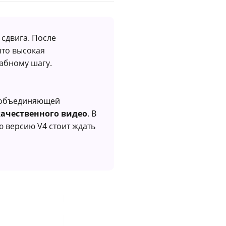
 сдвига. После
что высокая
абному шагу.
, объединяющей
качественного видео
. В
ю версию V4 стоит ждать