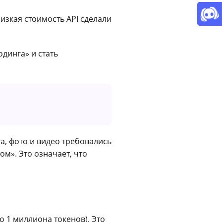
зкая стоимость API сделали
динга» и стать
та, фото и видео требовались
м». Это означает, что
до 1 миллиона токенов). Это