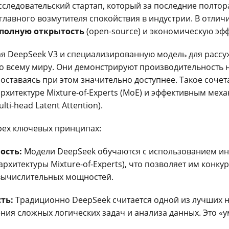
сследовательский стартап, который за последние полтор
главного возмутителя спокойствия в индустрии. В отличи
полную открытость
(open-source) и экономическую эфф
я DeepSeek V3 и специализированную модель для рассуж
о всему миру. Они демонстрируют производительность 
), оставаясь при этом значительно доступнее. Такое соч
хитектуре Mixture-of-Experts (MoE) и эффективным мех
ti-head Latent Attention).
трех ключевых принципах:
ость:
Модели DeepSeek обучаются с использованием и
рхитектуры Mixture-of-Experts), что позволяет им конкур
вычислительных мощностей.
ть:
Традиционно DeepSeek считается одной из лучших н
ия сложных логических задач и анализа данных. Это «