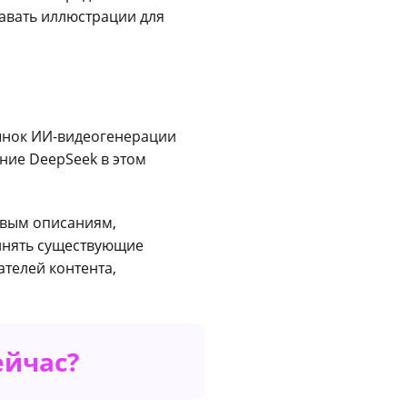
давать иллюстрации для
ынок ИИ-видеогенерации
ение DeepSeek в этом
овым описаниям,
олнять существующие
телей контента,
ейчас?