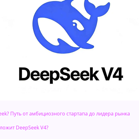
Seek? Путь от амбициозного стартапа до лидера рынка
дложит DeepSeek V4?