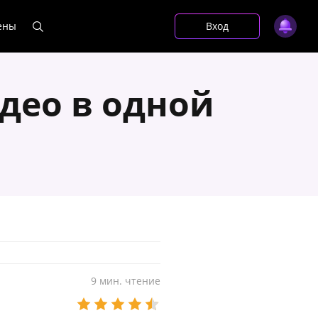
ены
Вход
идео в одной
9 мин. чтение