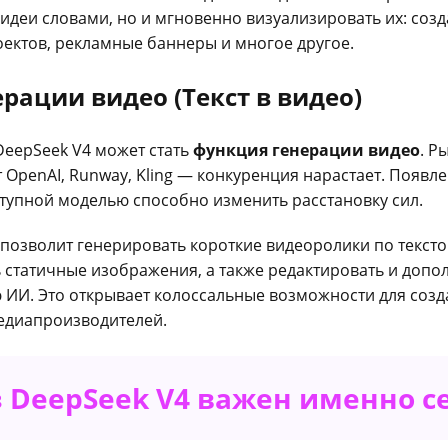
 идеи словами, но и мгновенно визуализировать их: соз
роектов, рекламные баннеры и многое другое.
рации видео (Текст в видео)
eepSeek V4 может стать
функция генерации видео
. Р
т OpenAI, Runway, Kling — конкуренция нарастает. Появл
ступной моделью способно изменить расстановку сил.
 позволит генерировать короткие видеоролики по текст
 статичные изображения, а также редактировать и доп
ИИ. Это открывает колоссальные возможности для созда
медиапроизводителей.
 DeepSeek V4 важен именно с