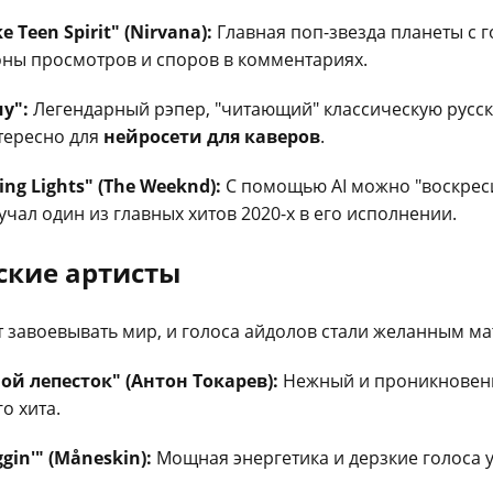
e Teen Spirit" (Nirvana):
Главная поп-звезда планеты с 
оны просмотров и споров в комментариях.
у":
Легендарный рэпер, "читающий" классическую русск
тересно для
нейросети для каверов
.
ing Lights" (The Weeknd):
С помощью AI можно "воскреси
учал один из главных хитов 2020-х в его исполнении.
тские артисты
 завоевывать мир, и голоса айдолов стали желанным мат
мой лепесток" (Антон Токарев):
Нежный и проникновенн
о хита.
in'" (Måneskin):
Мощная энергетика и дерзкие голоса 