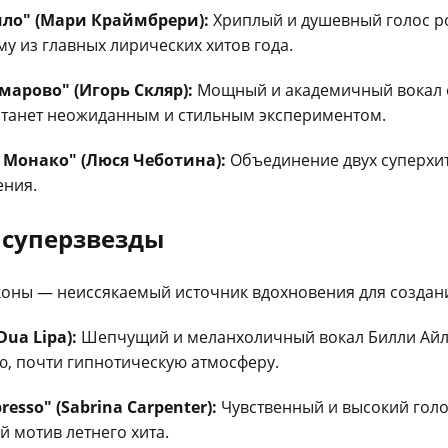
шло" (Мари Краймбрери):
Хриплый и душевный голос ро
у из главных лирических хитов года.
марово" (Игорь Скляр):
Мощный и академичный вокал 
х станет неожиданным и стильным экспериментом.
Монако" (Люся Чеботина):
Объединение двух суперхит
ения.
 суперзвезды
оны — неиссякаемый источник вдохновения для созда
(Dua Lipa):
Шепчущий и меланхоличный вокал Билли Айл
ую, почти гипнотическую атмосферу.
esso" (Sabrina Carpenter):
Чувственный и высокий голо
й мотив летнего хита.