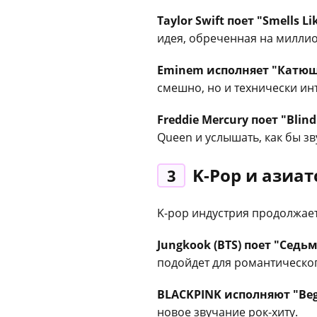
Taylor Swift поет "Smells Lik
идея, обреченная на милли
Eminem исполняет "Катюш
смешно, но и технически ин
Freddie Mercury поет "Blind
Queen и услышать, как бы зв
K-Pop и азиа
3
K-pop индустрия продолжает
Jungkook (BTS) поет "Седь
подойдет для романтическог
BLACKPINK исполняют "Begg
новое звучание рок-хиту.