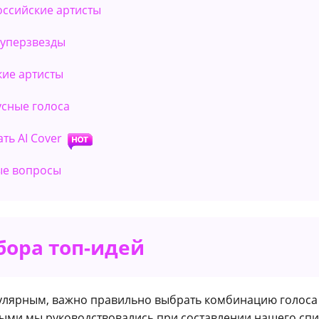
оссийские артисты
суперзвезды
ские артисты
усные голоса
ать AI Cover
мые вопросы
ора топ-идей
пулярным, важно правильно выбрать комбинацию голоса 
ыми мы руководствовались при составлении нашего спи