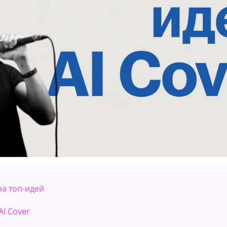
ра топ-идей
AI Cover