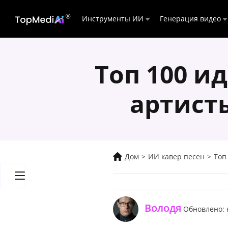
Инструменты ИИ
Генерация видео
Топ 100 и
артист
Дом
>
ИИ кавер песен
>
Топ 
Володя
Обновлено: 