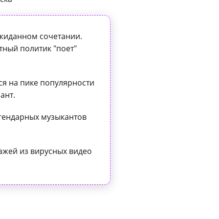
ожиданном сочетании.
тный политик "поет"
ся на пике популярности
ант.
гендарных музыкантов
ажей из вирусных видео