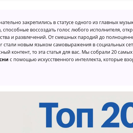
ончательно закрепились в статусе одного из главных музы
в
, способные воссоздать голос любого исполнителя, от
ства и развлечений. От смешных пародий до полноцен
r стали новым языком самовыражения в социальных сетя
ный контент, то эта статья для вас. Мы собрали 20 самы
есни
с помощью искусственного интеллекта, которые взор