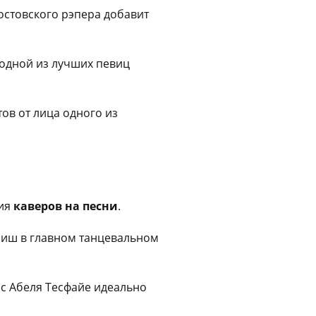
стовского рэпера добавит
одной из лучших певиц
ов от лица одного из
ния
каверов на песни
.
иш в главном танцевальном
с Абеля Тесфайе идеально