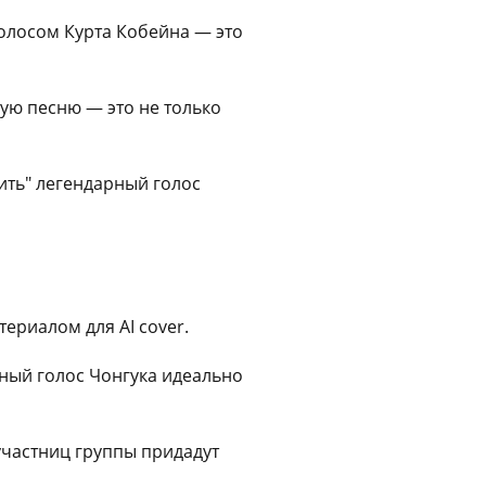
голосом Курта Кобейна — это
ую песню — это не только
ть" легендарный голос
ериалом для AI cover.
ый голос Чонгука идеально
участниц группы придадут