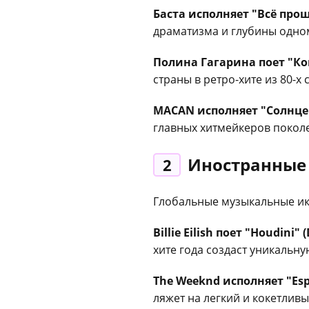
Баста исполняет "Всё про
драматизма и глубины одном
Полина Гагарина поет "Ко
страны в ретро-хите из 80-
MACAN исполняет "Солнце 
главных хитмейкеров покол
Иностранные
2
Глобальные музыкальные ик
Billie Eilish поет "Houdini" 
хите года создаст уникальн
The Weeknd исполняет "Espr
ляжет на легкий и кокетливы