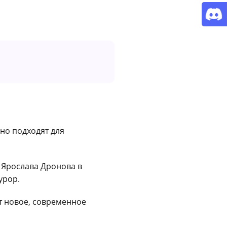
ьно подходят для
Ярослава Дронова в
урор.
т новое, современное